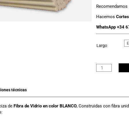
Recomendamos ut
Hacemos
Cortes
WhatsApp +34 6
Largo
Varilla
Fibra
Vidrio
Ø
12mm
cantidad
ciza de
Fibra de Vidrio en color BLANCO
, Construidas con fibra uni
s: