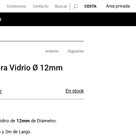
Área privada
Conócenos
Contacto
Buscar
Área privada
Conócenos
Contacto
Buscar
s
s
Anterior
Siguiente
ibra Vidrio Ø 12mm
En stock
€
Vidrio de
12mm
de Diámetro.
 y 2m de Largo.