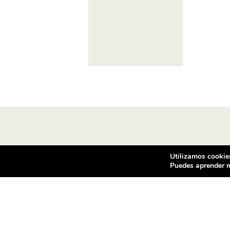
Utilizamos cookies
Puedes aprender m
Condiciones de compra
Co
Vea las condiciones de contratación
Vent
de los productos ofrecidos en
c/ d