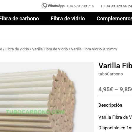
+34 678 703 715
T +34 93 323 56 24
+34 678 703 715
T +34 93 323 56 24
Fibra de carbono
Fibra de vidrio
Complemento
Fibra de carbono
Fibra de vidrio
Complemento
no
/
Fibra de vidrio
/
Varilla Fibra de Vidrio
/ Varilla Fibra Vidrio Ø 12mm
Varilla F
tuboCarbono
4,95
€
–
9,85
Descripción
Varilla Fibra de 
Disponible en 1m