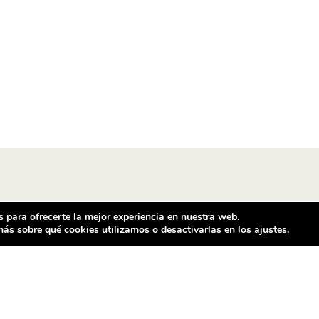
 para ofrecerte la mejor experiencia en nuestra web.
ás sobre qué cookies utilizamos o desactivarlas en los
ajustes
.
ntacto
Horario comercial
ilador Barcelona
De Lunes a Sábado
e Ventalló, 25
Mañanas de 11 h a 14 h