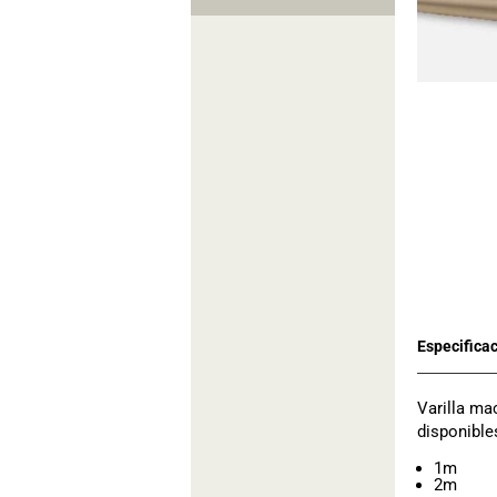
Varilla ma
disponible
1m
2m