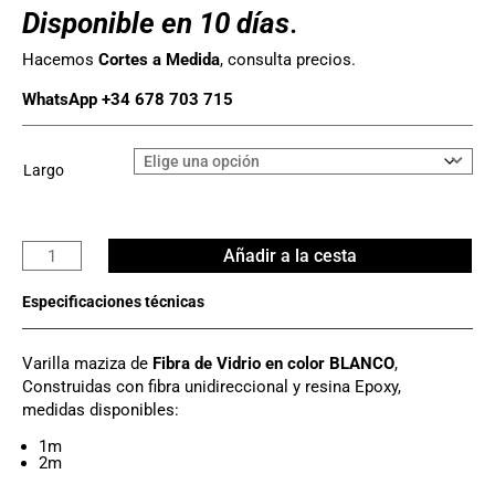
Disponible en 10 días
.
Hacemos
Cortes a Medida
, consulta precios.
WhatsApp +34 678 703 715
Largo
Varilla
Añadir a la cesta
VYR
Fibra
Vidrio
Ø
Varilla maziza de
Fibra de Vidrio en color BLANCO
,
18mm
Construidas con fibra unidireccional y resina Epoxy,
cantidad
medidas disponibles:
1m
2m