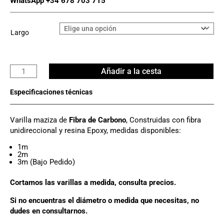
WhatsApp +34 678 703 715
Largo
Varilla
Añadir a la cesta
Fibra
Carbono
Ø
11mm
Varilla maziza de
Fibra de Carbono
, Construidas con fibra
cantidad
unidireccional y resina Epoxy, medidas disponibles:
1m
2m
3m (Bajo Pedido)
Cortamos las varillas a medida, consulta precios.
Si no encuentras el diámetro o medida que necesitas, no
dudes en consultarnos.