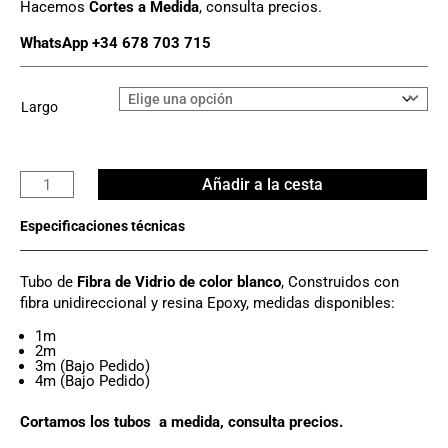
Hacemos
Cortes a Medida
, consulta precios.
WhatsApp +34 678 703 715
Largo
Tubo
Añadir a la cesta
Fibra
Vidrio
Ø
14mm
Tubo de
Fibra de Vidrio de color blanco
, Construidos con
x
fibra unidireccional y resina Epoxy, medidas disponibles:
12mm
cantidad
1m
2m
3m (Bajo Pedido)
4m (Bajo Pedido)
Cortamos los tubos a medida, consulta precios.