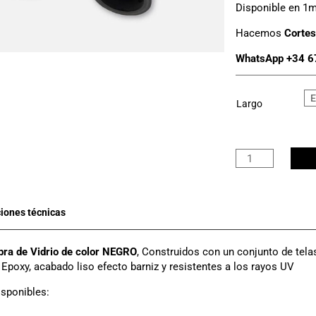
Disponible en 1m 
Hacemos
Cortes
WhatsApp +34 6
Largo
Tubo
Fibra
Vidrio
Negro
Ø
50mm
x
bra de Vidrio de color NEGRO
, Construidos con un conjunto de telas
46mm
 Epoxy, acabado liso efecto barniz y resistentes a los rayos UV
cantidad
sponibles: