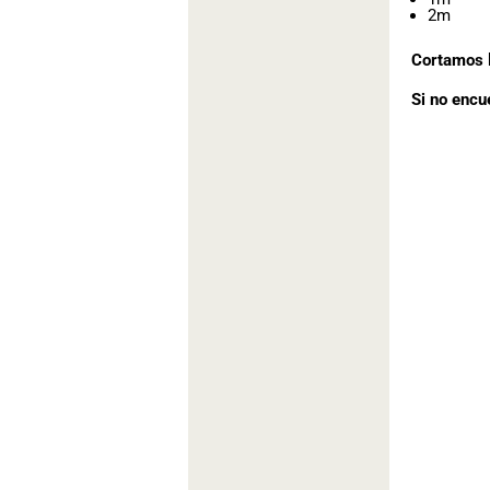
2m
Cortamos l
Si no encu