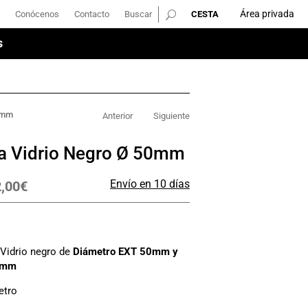
Área privada
Conócenos
Contacto
Buscar
Área privada
Conócenos
Contacto
Buscar
s
s
46mm
Anterior
Siguiente
ra Vidrio Negro Ø 50mm
Envío en 10 días
,00
€
 Vidrio negro de
Diámetro EXT 50mm y
6mm
etro