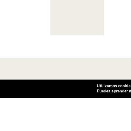
Utilizamos cookies
Puedes aprender m
Condiciones de compra
Co
Vea las condiciones de contratación
Vent
de los productos ofrecidos en
c/ d
ventilador.com
080