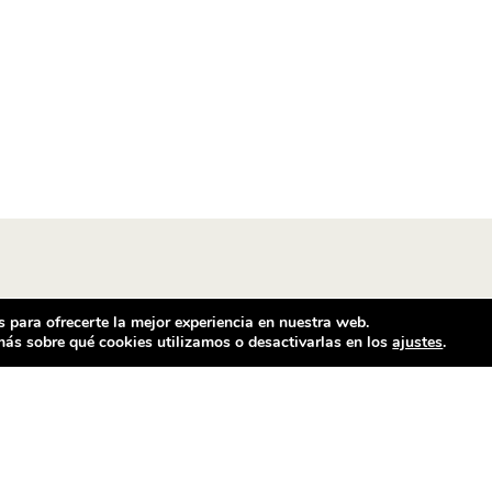
 para ofrecerte la mejor experiencia en nuestra web.
ás sobre qué cookies utilizamos o desactivarlas en los
ajustes
.
ntacto
Horario comercial
ilador Barcelona
De Lunes a Sábado
e Ventalló, 25
Mañanas de 11 h a 14 h
25 Barcelona
Tardes de 17 h a 20.30 h