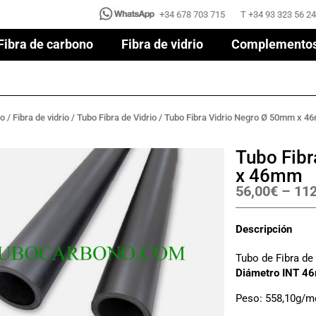
+34 678 703 715
T +34 93 323 56 24
+34 678 703 715
T +34 93 323 56 24
Fibra de carbono
Fibra de vidrio
Complemento
Fibra de carbono
Fibra de vidrio
Complemento
no
/
Fibra de vidrio
/
Tubo Fibra de Vidrio
/ Tubo Fibra Vidrio Negro Ø 50mm x 
Tubo Fib
x 46mm
56,00
€
–
112
Descripción
Tubo de Fibra de
Diámetro INT 4
Peso: 558,10g/m