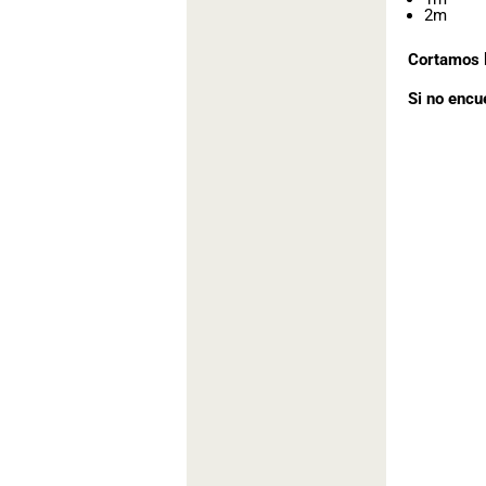
2m
Cortamos l
Si no encu