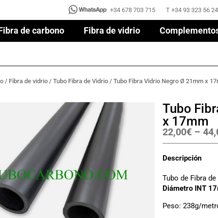
+34 678 703 715
T +34 93 323 56 24
+34 678 703 715
T +34 93 323 56 24
Fibra de carbono
Fibra de vidrio
Complemento
Fibra de carbono
Fibra de vidrio
Complemento
no
/
Fibra de vidrio
/
Tubo Fibra de Vidrio
/ Tubo Fibra Vidrio Negro Ø 21mm x 
Tubo Fib
x 17mm
22,00
€
–
44,
Descripción
Tubo de Fibra de
Diámetro INT 1
Peso: 238g/metr