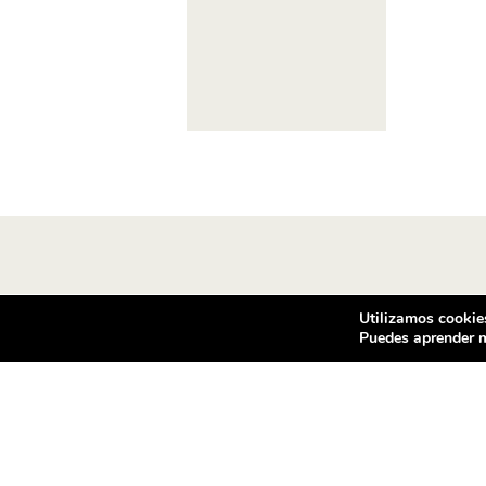
Utilizamos cookies
Puedes aprender m
Condiciones de compra
Co
Vea las condiciones de contratación
Vent
de los productos ofrecidos en
c/ d
ventilador.com
080