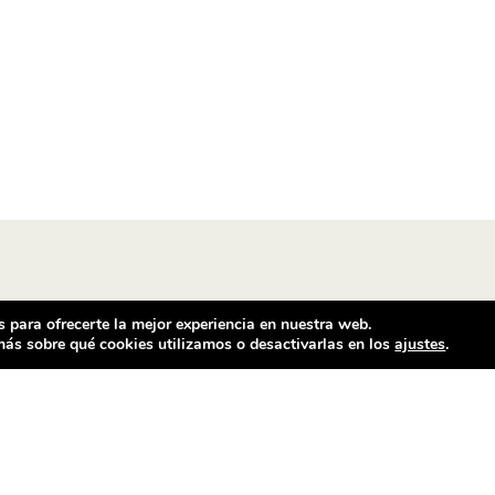
 para ofrecerte la mejor experiencia en nuestra web.
ás sobre qué cookies utilizamos o desactivarlas en los
ajustes
.
ntacto
Horario comercial
ilador Barcelona
De Lunes a Sábado
e Ventalló, 25
Mañanas de 11 h a 14 h
25 Barcelona
Tardes de 17 h a 20.30 h