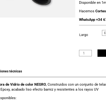
Disponible en 1m 
Hacemos
Cortes
WhatsApp +34 6
Largo
Tubo
Fibra
Vidrio
Negro
Ø
21mm
x
bra de Vidrio de color NEGRO
, Construidos con un conjunto de telas
17mm
 Epoxy, acabado liso efecto barniz y resistentes a los rayos UV
cantidad
sponibles: