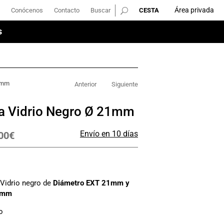
Área privada
Conócenos
Contacto
Buscar
Área privada
Conócenos
Contacto
Buscar
s
s
17mm
Anterior
Siguiente
ra Vidrio Negro Ø 21mm
Envío en 10 días
00
€
 Vidrio negro de
Diámetro EXT 21mm y
7mm
o