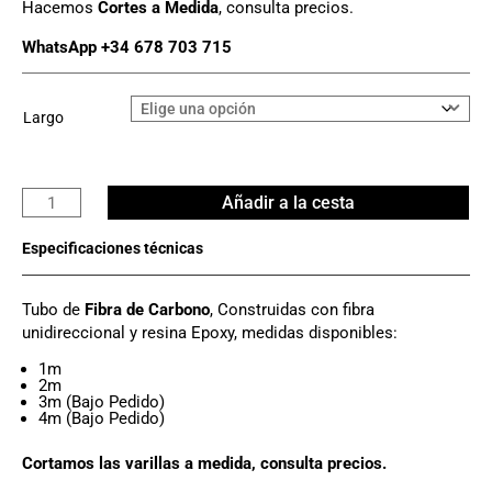
Hacemos
Cortes a Medida
, consulta precios.
WhatsApp +34 678 703 715
Largo
Tubo
Añadir a la cesta
Carbono
Ø
8mm
x
Tubo de
Fibra de Carbono
, Construidas con fibra
6mm
unidireccional y resina Epoxy, medidas disponibles:
cantidad
1m
2m
3m (Bajo Pedido)
4m (Bajo Pedido)
Cortamos las varillas a medida, consulta precios.