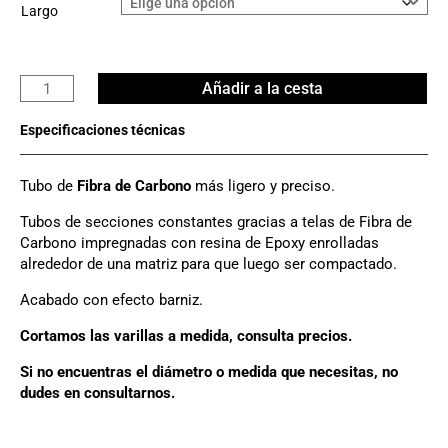
Largo
Tubo
Añadir a la cesta
Carbono
3K
Ø
83mm
Tubo de
Fibra de Carbono
más ligero y preciso.
x
75mm
Tubos de secciones constantes gracias a telas de Fibra de
cantidad
Carbono impregnadas con resina de Epoxy enrolladas
alrededor de una matriz para que luego ser compactado.
Acabado con efecto barniz.
Cortamos las varillas a medida, consulta precios.
Si no encuentras el diámetro o medida que necesitas, no
dudes en consultarnos.