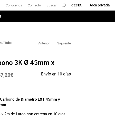
Área privada
Conócenos
Contacto
Buscar
Área privada
Conócenos
Contacto
Buscar
s
s
m
/ Tubo
Anterior
Siguiente
bono 3K Ø 45mm x
Envío en 10 días
7,20
€
e Carbono de
Diámetro EXT 45mm y
1mm
 y 2m de Largo con entrega en 10 días.