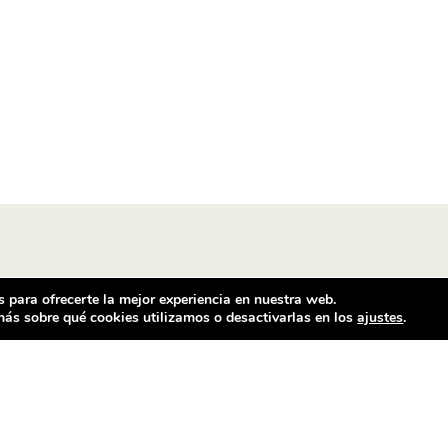
 para ofrecerte la mejor experiencia en nuestra web.
ás sobre qué cookies utilizamos o desactivarlas en los
ajustes
.
ntacto
Horario comercial
ilador Barcelona
De Lunes a Sábado
e Ventalló, 25
Mañanas de 11 h a 14 h
25 Barcelona
Tardes de 17 h a 20.30 h