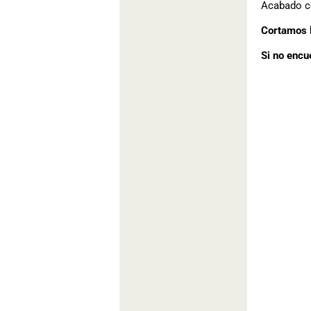
Acabado co
Cortamos l
Si no encu