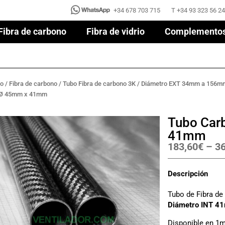
+34 678 703 715
T +34 93 323 56 24
+34 678 703 715
T +34 93 323 56 24
Fibra de carbono
Fibra de vidrio
Complemento
Fibra de carbono
Fibra de vidrio
Complemento
no
/
Fibra de carbono
/
Tubo Fibra de carbono 3K
/
Diámetro EXT 34mm a 156m
 Ø 45mm x 41mm
Tubo Car
41mm
183,60
€
–
36
Descripción
Tubo de Fibra d
Diámetro INT 4
Disponible en 1m