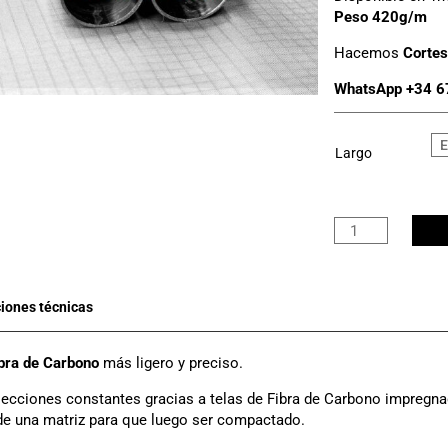
Peso 420g/m
Hacemos
Cortes
WhatsApp +34 6
Largo
Tubo
Carbono
3K
Ø
45mm
x
41mm
bra de Carbono
más ligero y preciso.
cantidad
ecciones constantes gracias a telas de Fibra de Carbono impregna
de una matriz para que luego ser compactado.