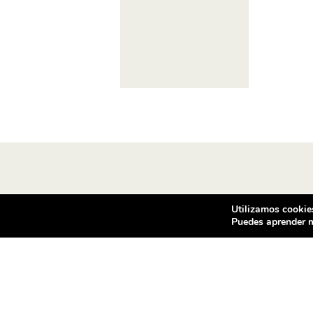
Utilizamos cookies
Puedes aprender m
Condiciones de compra
Co
Vea las condiciones de contratación
Vent
de los productos ofrecidos en
c/ d
ventilador.com
080