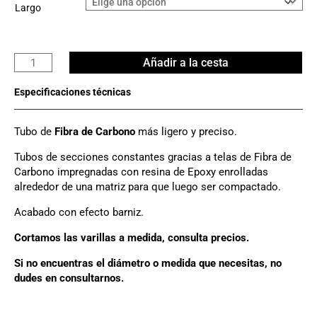
Largo
Tubo
Añadir a la cesta
Carbono
3K
Ø
34mm
Tubo de
Fibra de Carbono
más ligero y preciso.
x
31mm
Tubos de secciones constantes gracias a telas de Fibra de
cantidad
Carbono impregnadas con resina de Epoxy enrolladas
alrededor de una matriz para que luego ser compactado.
Acabado con efecto barniz.
Cortamos las varillas a medida, consulta precios.
Si no encuentras el diámetro o medida que necesitas, no
dudes en consultarnos.