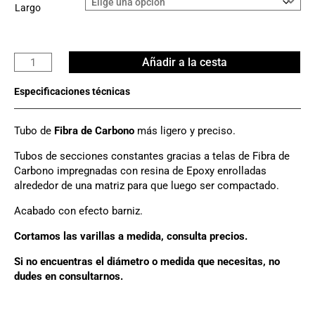
Largo
Tubo
Añadir a la cesta
Carbono
3K
Ø
30mm
Tubo de
Fibra de Carbono
más ligero y preciso.
x
27mm
Tubos de secciones constantes gracias a telas de Fibra de
cantidad
Carbono impregnadas con resina de Epoxy enrolladas
alrededor de una matriz para que luego ser compactado.
Acabado con efecto barniz.
Cortamos las varillas a medida, consulta precios.
Si no encuentras el diámetro o medida que necesitas, no
dudes en consultarnos.