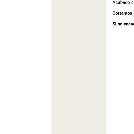
Acabado co
Cortamos l
Si no encu