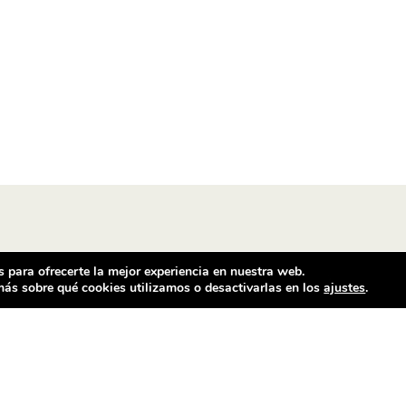
 para ofrecerte la mejor experiencia en nuestra web.
ás sobre qué cookies utilizamos o desactivarlas en los
ajustes
.
ntacto
Horario comercial
ilador Barcelona
De Lunes a Sábado
e Ventalló, 25
Mañanas de 11 h a 14 h
25 Barcelona
Tardes de 17 h a 20.30 h