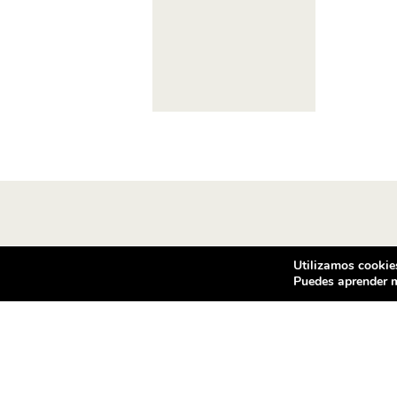
Utilizamos cookies
Puedes aprender m
Condiciones de compra
Co
Vea las condiciones de contratación
Vent
de los productos ofrecidos en
c/ d
ventilador.com
080