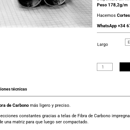
Peso 178,2g/m
Hacemos
Cortes
WhatsApp +34 6
Largo
Tubo
Carbono
3K
Ø
26mm
x
23mm
bra de Carbono
más ligero y preciso.
cantidad
ecciones constantes gracias a telas de Fibra de Carbono impregna
de una matriz para que luego ser compactado.