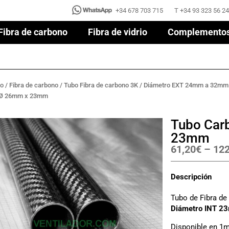
+34 678 703 715
T +34 93 323 56 24
+34 678 703 715
T +34 93 323 56 24
Fibra de carbono
Fibra de vidrio
Complemento
Fibra de carbono
Fibra de vidrio
Complemento
no
/
Fibra de carbono
/
Tubo Fibra de carbono 3K
/
Diámetro EXT 24mm a 32mm
 Ø 26mm x 23mm
Tubo Car
23mm
61,20
€
–
122
Descripción
Tubo de Fibra d
Diámetro INT 2
Disponible en 1m