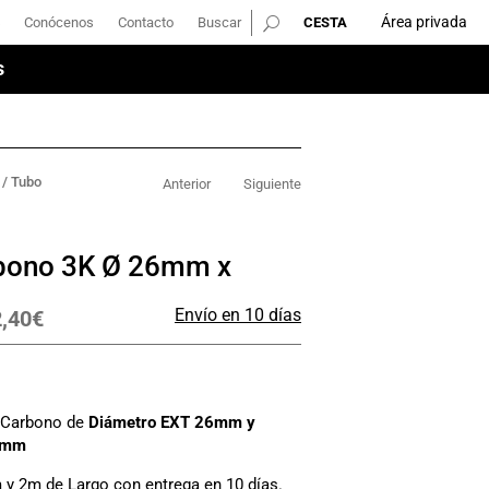
Área privada
Conócenos
Contacto
Buscar
Área privada
Conócenos
Contacto
Buscar
s
s
/ Tubo
Anterior
Siguiente
bono 3K Ø 26mm x
Envío en 10 días
,40
€
e Carbono de
Diámetro EXT 26mm y
3mm
 y 2m de Largo con entrega en 10 días.