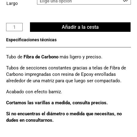
Largo
Tubo
Añadir a la cesta
Carbono
3K
Ø
25mm
Tubo de
Fibra de Carbono
más ligero y preciso.
x
22mm
Tubos de secciones constantes gracias a telas de Fibra de
cantidad
Carbono impregnadas con resina de Epoxy enrolladas
alrededor de una matriz para que luego ser compactado.
Acabado con efecto barniz.
Cortamos las varillas a medida, consulta precios.
Si no encuentras el diámetro o medida que necesitas, no
dudes en consultarnos.