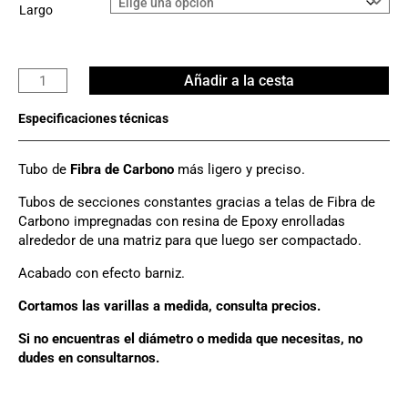
Largo
Tubo
Añadir a la cesta
Carbono
3K
Ø
25mm
Tubo de
Fibra de Carbono
más ligero y preciso.
x
20mm
Tubos de secciones constantes gracias a telas de Fibra de
cantidad
Carbono impregnadas con resina de Epoxy enrolladas
alrededor de una matriz para que luego ser compactado.
Acabado con efecto barniz.
Cortamos las varillas a medida, consulta precios.
Si no encuentras el diámetro o medida que necesitas, no
dudes en consultarnos.