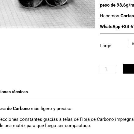
peso de 98,6g/
Hacemos
Cortes
WhatsApp +34 6
Largo
Tubo
Carbono
3K
Ø
15mm
x
12mm
bra de Carbono
más ligero y preciso.
cantidad
ecciones constantes gracias a telas de Fibra de Carbono impregna
de una matriz para que luego ser compactado.