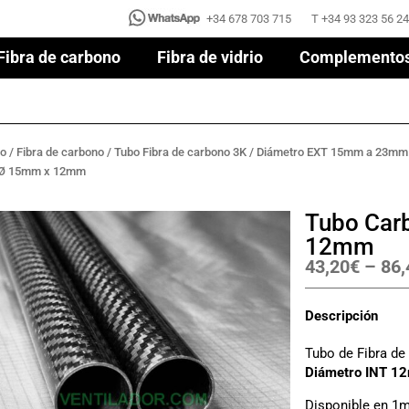
+34 678 703 715
T +34 93 323 56 24
+34 678 703 715
T +34 93 323 56 24
Fibra de carbono
Fibra de vidrio
Complemento
Fibra de carbono
Fibra de vidrio
Complemento
no
/
Fibra de carbono
/
Tubo Fibra de carbono 3K
/
Diámetro EXT 15mm a 23mm
 Ø 15mm x 12mm
Tubo Car
12mm
43,20
€
–
86,
Descripción
Tubo de Fibra d
Diámetro INT 1
Disponible en 1m