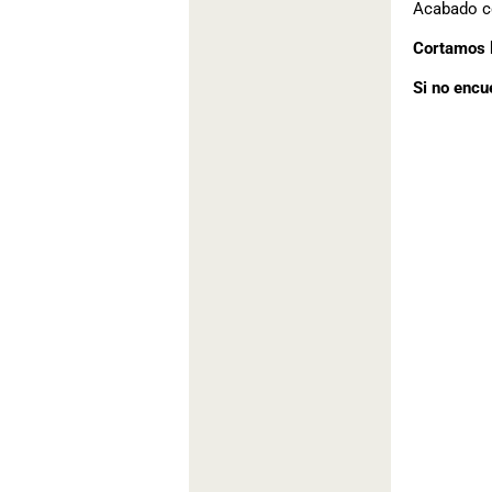
Acabado co
Cortamos l
Si no encu