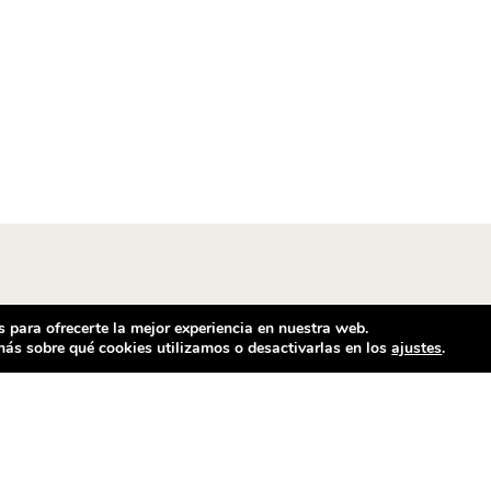
 para ofrecerte la mejor experiencia en nuestra web.
ás sobre qué cookies utilizamos o desactivarlas en los
ajustes
.
ntacto
Horario comercial
ilador Barcelona
De Lunes a Sábado
e Ventalló, 25
Mañanas de 11 h a 14 h
25 Barcelona
Tardes de 17 h a 20.30 h