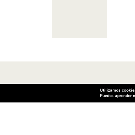
Utilizamos cookies
Puedes aprender m
Condiciones de compra
Co
Vea las condiciones de contratación
Vent
de los productos ofrecidos en
c/ d
ventilador.com
080