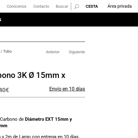
Área privada
Conócenos
Contacto
Buscar
Área privada
Conócenos
Contacto
Buscar
s
s
/ Tubo
Anterior
Siguiente
bono 3K Ø 15mm x
Envío en 10 días
40
€
e Carbono de
Diámetro EXT 15mm y
2mm
 y 2m de Largo con entrega en 10 días,