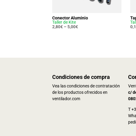
Conector Aluminio
Ta
Taller de Kite
Tal
2,80
€
–
5,00
€
0,
Condiciones de compra
Co
Vea las condiciones de contratación
Vent
de los productos ofrecidos en
c/ d
ventilador.com
080
T +
Wha
ped