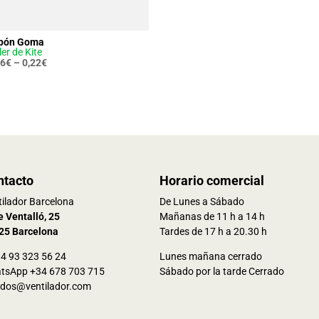
pón Goma
ler de Kite
16
€
–
0,22
€
ntacto
Horario comercial
ilador Barcelona
De Lunes a Sábado
e Ventalló, 25
Mañanas de 11 h a 14 h
25 Barcelona
Tardes de 17 h a 20.30 h
34 93 323 56 24
Lunes mañana cerrado
tsApp +34 678 703 715
Sábado por la tarde Cerrado
idos@ventilador.com